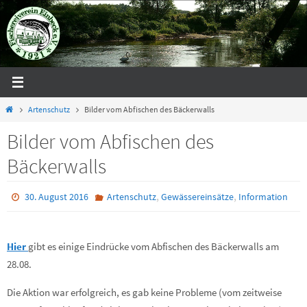
Zum
Inhalt
springen
Start
Artenschutz
Bilder vom Abfischen des Bäckerwalls
Bilder vom Abfischen des
Bäckerwalls
,
,
30. August 2016
Artenschutz
Gewässereinsätze
Information
Hier
gibt es einige Eindrücke vom Abfischen des Bäckerwalls am
28.08.
Die Aktion war erfolgreich, es gab keine Probleme (vom zeitweise