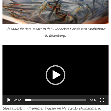
Glasaale für den Besatz in den Einbecker Gewässern (Aufnahme:
R. Eikenberg)
Video-
Player
00:00
00:24
Glasaalbestz im Krummen Wasser im März 2019 (Aufnahme: R.