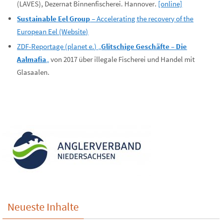
(LAVES), Dezernat Binnenfischerei. Hannover.
[online]
Sustainable Eel Group
– Accelerating the recovery of the
European Eel (Website)
ZDF-Reportage (planet e.) „
Glitschige Geschäfte – Die
Aalmafia
„
von 2017 über illegale Fischerei und Handel mit
Glasaalen.
Neueste Inhalte