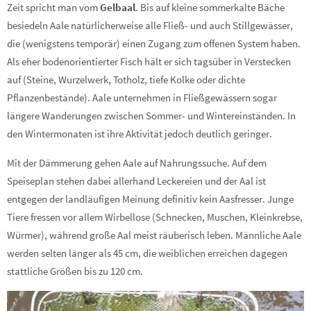
Zeit spricht man vom
Gelbaal
. Bis auf kleine sommerkalte Bäche
besiedeln Aale natürlicherweise alle Fließ- und auch Stillgewässer,
die (wenigstens temporär) einen Zugang zum offenen System haben.
Als eher bodenorientierter Fisch hält er sich tagsüber in Verstecken
auf (Steine, Wurzelwerk, Totholz, tiefe Kolke oder dichte
Pflanzenbestände). Aale unternehmen in Fließgewässern sogar
längere Wanderungen zwischen Sommer- und Wintereinständen. In
den Wintermonaten ist ihre Aktivität jedoch deutlich geringer.
Mit der Dämmerung gehen Aale auf Nahrungssuche. Auf dem
Speiseplan stehen dabei allerhand Leckereien und der Aal ist
entgegen der landläufigen Meinung definitiv kein Aasfresser. Junge
Tiere fressen vor allem Wirbellose (Schnecken, Muschen, Kleinkrebse,
Würmer), während große Aal meist räuberisch leben. Männliche Aale
werden selten länger als 45 cm, die weiblichen
erreichen
dagegen
stattliche Größen bis zu 120 cm.