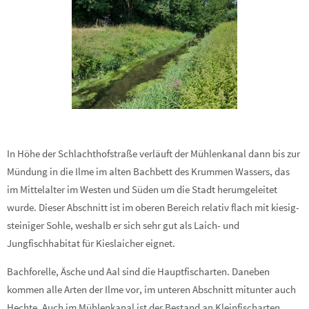
In Höhe der Schlachthofstraße verläuft der Mühlenkanal dann bis zur
Mündung in die Ilme im alten Bachbett des Krummen Wassers, das
im Mittelalter im Westen und Süden um die Stadt herumgeleitet
wurde. Dieser Abschnitt ist im oberen Bereich relativ flach mit kiesig-
steiniger Sohle, weshalb er sich sehr gut als Laich- und
Jungfischhabitat für Kieslaicher eignet.
Bachforelle, Äsche und Aal sind die Hauptfischarten. Daneben
kommen alle Arten der Ilme vor, im unteren Abschnitt mitunter auch
Hechte. Auch im Mühlenkanal ist der Bestand an Kleinfischarten