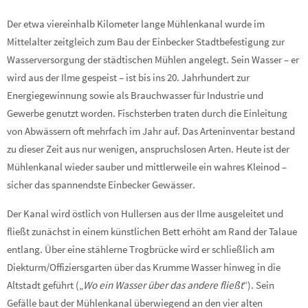
Der etwa viereinhalb Kilometer lange Mühlenkanal wurde im
Mittelalter zeitgleich zum Bau der Einbecker Stadtbefestigung zur
Wasserversorgung der städtischen Mühlen angelegt. Sein Wasser – er
wird aus der Ilme gespeist – ist bis ins 20. Jahrhundert zur
Energiegewinnung sowie als Brauchwasser für Industrie und
Gewerbe genutzt worden. Fischsterben traten durch die Einleitung
von Abwässern oft mehrfach im Jahr auf. Das Arteninventar bestand
zu dieser Zeit aus nur wenigen, anspruchslosen Arten. Heute ist der
Mühlenkanal wieder sauber und mittlerweile ein wahres Kleinod –
sicher das spannendste Einbecker Gewässer.
Der Kanal wird östlich von Hullersen aus der Ilme ausgeleitet und
fließt zunächst in einem künstlichen Bett erhöht am Rand der Talaue
entlang. Über eine stählerne Trogbrücke wird er schließlich am
Diekturm/Offiziersgarten über das Krumme Wasser hinweg in die
Altstadt geführt („
Wo ein Wasser über das andere fließt
“). Sein
Gefälle baut der Mühlenkanal überwiegend an den vier alten