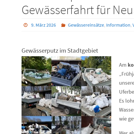
Gewässerfahrt für Ne
9. März 2026
Gewässereinsätze
,
Information
,
Gewässerputz im Stadtgebiet
Am
ko
„Frühj
unser
Uferbe
Es loh
Wasser
wie ge
Wer al