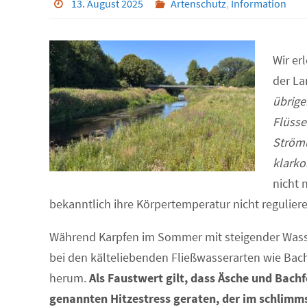
13. August 2025
Artenschutz
,
Information
Wir er
der La
übrige
Flüsse
Strömu
klark
nicht 
bekanntlich ihre Körpertemperatur nicht regulier
Während Karpfen im Sommer mit steigender Wasse
bei den kälteliebenden Fließwasserarten wie Bac
herum.
Als Faustwert gilt, dass Äsche und Bach
genannten Hitzestress geraten, der im schlimmst