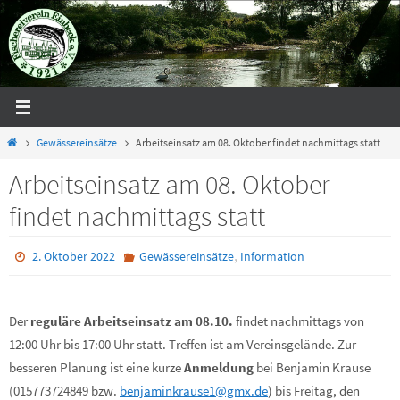
Zum
Inhalt
springen
Start
Gewässereinsätze
Arbeitseinsatz am 08. Oktober findet nachmittags statt
Arbeitseinsatz am 08. Oktober
findet nachmittags statt
,
2. Oktober 2022
Gewässereinsätze
Information
Der
reguläre Arbeitseinsatz am 08.10.
findet nachmittags von
12:00 Uhr bis 17:00 Uhr statt. Treffen ist am Vereinsgelände. Z
ur
besseren Planung ist e
ine kurze
Anmeldung
bei Benjamin Krause
(015773724849 bzw.
benjaminkrause1@gmx.de
) bis Freitag, den