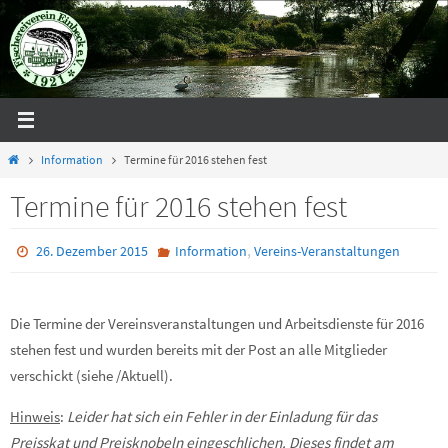
Zum
Inhalt
springen
Start
Information
Termine für 2016 stehen fest
Termine für 2016 stehen fest
,
26. Dezember 2015
Information
Vereins-Veranstaltungen
Die Termine der Vereinsveranstaltungen und Arbeitsdienste für 2016
stehen fest und wurden bereits mit der Post an alle Mitglieder
verschickt (siehe /Aktuell).
Hinweis
:
Leider hat sich ein Fehler in der Einladung für das
Preisskat und Preisknobeln eingeschlichen. Dieses findet am