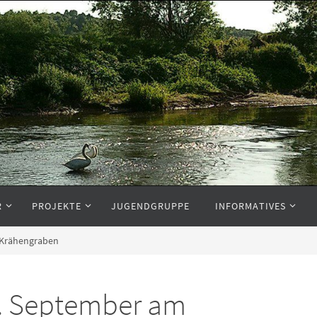
R
PROJEKTE
JUGENDGRUPPE
INFORMATIVES
 Krähengraben
. September am