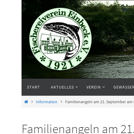
Zum
Inhalt
springen
Zum
START
AKTUELLES
VEREIN
GEWÄSSE
Inhalt
springen
Start
Information
Familienangeln am 21. September am
Familienangeln am 21