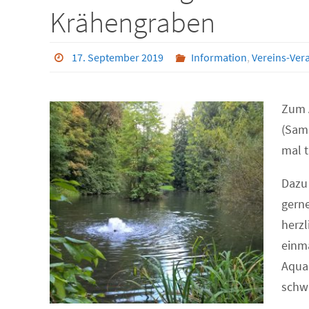
Krähengraben
17. September 2019
Information
,
Vereins-Ver
Zum 
(Sams
mal t
Dazu 
gerne
herzl
einma
Aqua
schw